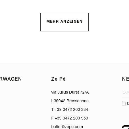
MEHR ANZEIGEN
ERWAGEN
Ze Pé
N
via Julius Durst 72/A
I-39042 Bressanone
D
T +39 0472 200 334
F +39 0472 200 959
buffet@zepe.com