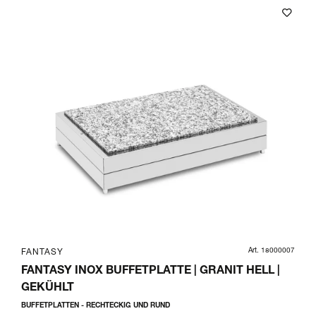
Art. 18000007
FANTASY
FANTASY INOX BUFFETPLATTE | GRANIT HELL |
GEKÜHLT
BUFFETPLATTEN - RECHTECKIG UND RUND