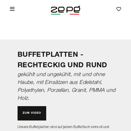
BUFFETPLATTEN -
RECHTECKIG UND RUND
gekühlt und ungekühlt, mit und ohne
Haube, mit Einsätzen aus Edelstahl,
Polyethylen, Porzellan, Granit, PMMA und
Holz.
ZUM VIDEO
Unsere Buffetplatten sind auf jedem Buffettisch sinnvoll und