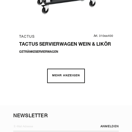
35190
Art. 31066400
TACTUS
TA
TACTUS SERVIERWAGEN WEIN & LIKÖR
TA
GETRÄNKESERVIERWAGEN
AUF
MEHR ANZEIGEN
NEWSLETTER
ANMELDEN