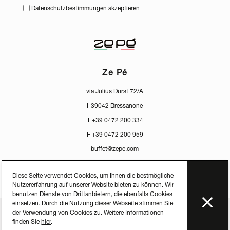
Datenschutzbestimmungen akzeptieren
Ze Pé
via Julius Durst 72/A
I-39042 Bressanone
T +39 0472 200 334
F +39 0472 200 959
buffet@zepe.com
Diese Seite verwendet Cookies, um Ihnen die bestmögliche
Nutzererfahrung auf unserer Website bieten zu können. Wir
benutzen Dienste von Drittanbietern, die ebenfalls Cookies
einsetzen. Durch die Nutzung dieser Webseite stimmen Sie
der Verwendung von Cookies zu. Weitere Informationen
ZERTIFIKATE
PRESS
PRIVACY
MEDIACENTER
finden Sie
hier
.
P.IVA IT-01598250213