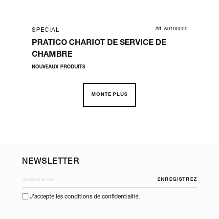
36190
Art. 60100000
SPECIAL
SP
PRATICO CHARIOT DE SERVICE DE
PR
CHAMBRE
PL
NOUVEAUX PRODUITS
NOU
MONTE PLUS
NEWSLETTER
ENREGISTREZ
J'accepte les conditions de confidentialité.